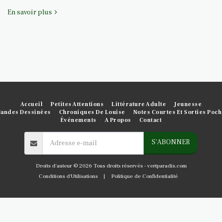
En savoir plus
Accueil
Petites Attentions
Littérature Adulte
Jeunesse
Bandes Dessinées
Chroniques De Louise
Notes Courtes Et Sorties Poc
Événements
A Propos
Contact
S'ABONNER
Droits d'auteur © 2026 Tous droits réservés -
vertparadis.com
Conditions d'Utilisations
|
Politique de Confidentialité