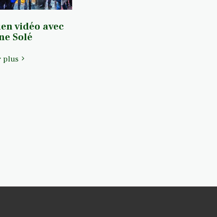
ien vidéo avec
ne Solé
r plus
ues De Louise
Notes Courtes Et Sorties Poche
Événements