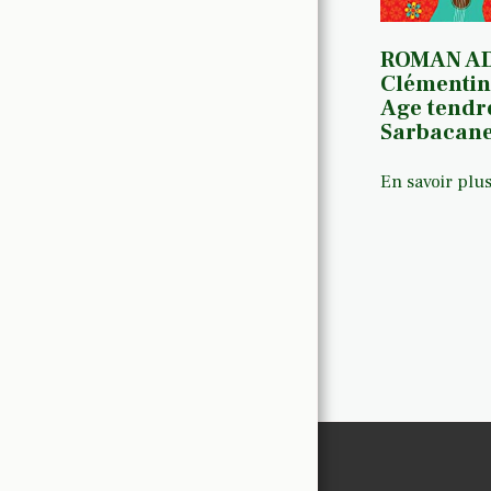
BANDES DESSINÉES
CHRONIQUES DE LOUISE
ROMAN AD
Clémentin
NOTES COURTES ET SORTIES
Age tendre
POCHE
Sarbacan
ÉVÉNEMENTS
En savoir plu
A PROPOS
CONTACT
Accueil
Petites Atten
A Propos
Contact