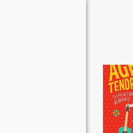
vertparadis.com
ACCUEIL
PETITES ATTENTIONS
LITTÉRATURE ADULTE
JEUNESSE