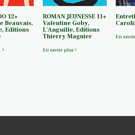
O 12+
ROMAN JEUNESSE 11+
Entret
e Beauvais,
Valentine Goby,
Caroli
, Editions
L'Anguille, Editions
e
Thierry Magnier
En savoi
s
En savoir plus
tions
Littérature Adulte
Jeunesse
Bandes Dessinées
Chroniq